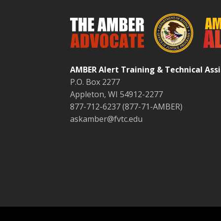
AMBER Alert Training & Technical As
P.O. Box 2277
Appleton, WI 54912-2277
877-712-6237 (877-71-AMBER)
askamber@fvtc.edu