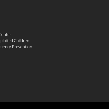
 Center
ploited Children
nquency Prevention