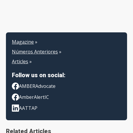
Magazine
»
Números Anteriores
»
Articles
»
Follow us on social:
AMBERAdvocate
AmberAlertIC
AATTAP
Related Articles