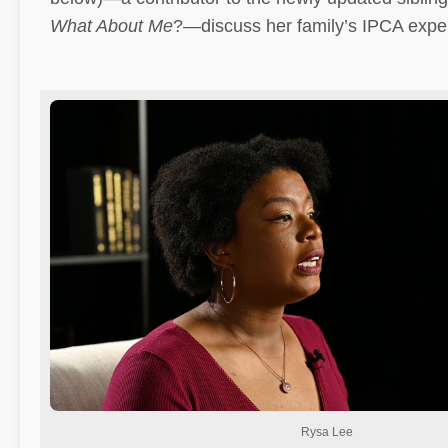
What About Me
?—discuss her family’s IPCA expe
Rysa Lee