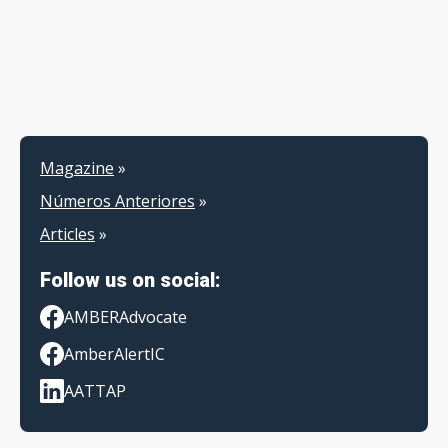
Magazine
»
Números Anteriores
»
Articles
»
Follow us on social:
AMBERAdvocate
AmberAlertIC
AATTAP