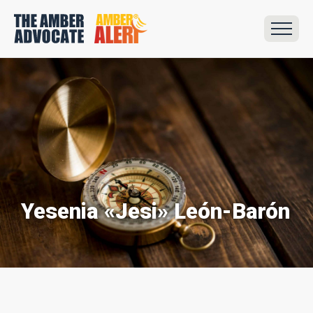
Yesenia «Jesi» León-Barón