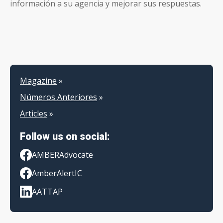
información a su agencia y mejorar sus respuestas.
Magazine
»
Números Anteriores
»
Articles
»
Follow us on social:
AMBERAdvocate
AmberAlertIC
AATTAP