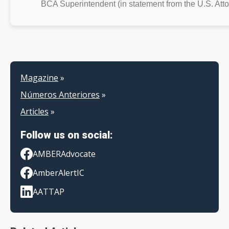
BCA Superintendent (in statement from the U.S. Attor
Magazine
»
Números Anteriores
»
Articles
»
Follow us on social:
AMBERAdvocate
AmberAlertIC
AATTAP