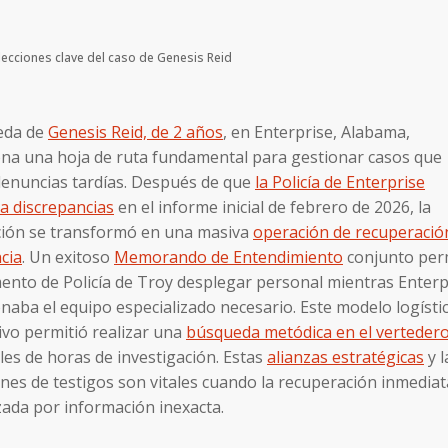
 lecciones clave del caso de Genesis Reid
eda de
Genesis Reid, de 2 años
, en Enterprise, Alabama,
na una hoja de ruta fundamental para gestionar casos que
denuncias tardías. Después de que
la Policía de Enterprise
ra discrepancias
en el informe inicial de febrero de 2026, la
ción se transformó en una masiva
operación de recuperació
cia
. Un exitoso
Memorando de Entendimiento
conjunto perm
nto de Policía de Troy desplegar personal mientras Enterp
naba el equipo especializado necesario. Este modelo logísti
ivo permitió realizar una
búsqueda metódica en el verteder
les de horas de investigación. Estas
alianzas estratégicas
y l
iones de testigos son vitales cuando la recuperación inmediat
zada por información inexacta.