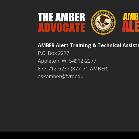
AMBER Alert Training & Technical Assis
P.O. Box 2277
Appleton, WI 54912-2277
877-712-6237 (877-71-AMBER)
askamber@fvtc.edu