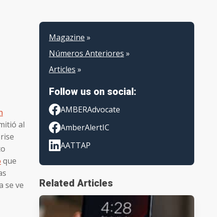
Magazine
»
Números Anteriores
»
Articles
»
Follow us on social:
AMBERAdvocate
n
itió al
AmberAlertIC
rise
AATTAP
co
o
que
as
Related Articles
a se ve