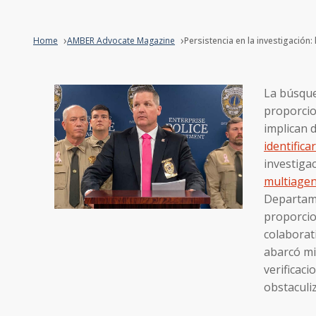
Home
AMBER Advocate Magazine
Persistencia en la investigación:
La búsqu
proporcio
implican 
identifica
investiga
multiagen
Departame
proporcio
colaborat
abarcó mi
verificac
obstaculi