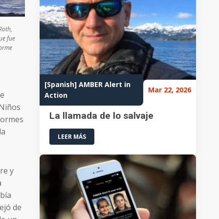
Roth,
ue fue
forme
[Spanish] AMBER Alert in
Mar 22, 2026
se
Action
 Niños
La llamada de lo salvaje
nformes
la
LEER MÁS
re y
a
abía
ejó de