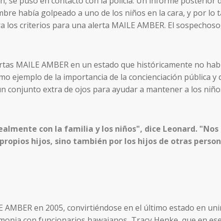
, se puso en contacto con la policía. Un informe posterior 
bre había golpeado a uno de los niños en la cara, y por lo 
ra los criterios para una alerta MAILE AMBER. El sospechoso
alertas MAILE AMBER en un estado que históricamente no hab
o ejemplo de la importancia de la concienciación pública y 
n conjunto extra de ojos para ayudar a mantener a los niño
ealmente con la familia y los niños", dice Leonard. "Nos
ropios hijos, sino también por los hijos de otras perso
 AMBER en 2005, convirtiéndose en el último estado en unir
monia con funcionarios hawaianos, Tracy Henke, que en es