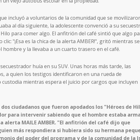
 un viejo autobús escolar en la propiedad.
que incluyó a voluntarios de la comunidad que se movilizaro
aba al día siguiente, la adolescente convenció a su secuest
 Hilo para comer algo. El anfitrión del café sintió que algo pa
clic: "¡Esa es la chica de la alerta AMBER!", gritó mientras se
 hombre y la llevaba a un cuarto trasero en el café.
secuestrador huía en su SUV. Unas horas más tarde, las
, a quien los testigos identificaron en una rueda de
custodia mientras espera el juicio por cargos que incluyen
s dos ciudadanos que fueron apodados los "Héroes de Hil
alor para intervenir sabiendo que el hombre estaba arm
a alerta MAILE AMBER. "El anfitrión del café dijo que
guien más respondiera si hubiera sido su hermana pequ
imonio del poder del programa y de la comunidad de la I