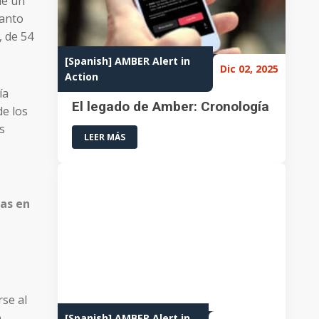
de un
tanto
, de 54
[Spanish] AMBER Alert in
Dic 02, 2025
Action
ía
El legado de Amber: Cronología
de los
s
LEER MÁS
nas en
se al
e
[Spanish] AMBER Alert in