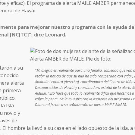
nte y eficaz). El programa de alerta MAILE AMBER permanec
eneral de Hawái.
amente para mejorar nuestro programa con la ayuda de
enal [NCJTC]", dice Leonard.
taron a su
"Mi alegría es realmente para una familia, sabiendo que van 
conocido
recibir la noticia de que su hijo ha sido recuperado con vida", 
Amanda Leonard (derecha), coordinadora del Centro de Niños
mera alerta
Desaparecidos de Hawái y coordinadora estatal de la alerta 
a primera
AMBER. "Eso hace que todo lo realmente difícil que hacemos a 
público.
valga la pena". Se la muestra con la asistente del programa Le
la Isla
Diamond frente a su señalización de alerta MAILE AMBER.
su novio y
ravés de
 El hombre la llevó a su casa en el lado opuesto de la isla, a