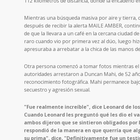
112 kilómetros de distancia, donde la encadenó en
Mientras una búsqueda masiva por aire y tierra, 
después de recibir la alerta MAILE AMBER, continu
de que la llevara a un café en la cercana ciudad de
raro cuando vio por primera vez al dúo, luego hizo 
apresuraba a arrebatar a la chica de las manos del
Otra persona comenzó a tomar fotos mientras el 
autoridades arrestaron a Duncan Mahi, de 52 años
reconocimiento fotográfica. Mahi permanece bajo 
secuestro y agresión sexual.
"Fue realmente increíble", dice Leonard de lo
Cuando Leonard les preguntó qué les dio el v
ambos dijeron que se sintieron obligados por l
respondió de la manera en que querría que al
su prima", dice. "Definitivamente fue un test