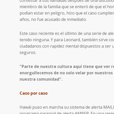
contestar a sus llamadas después de una discusión
miembro de la familia que se enteró de que el hom
podían estar en peligro, hizo que el caso cumplie
años, no fue acusado de inmediato.
Este caso reciente es el último de una serie de 
tenido ninguna. Y para Leonard, también sirve com
ciudadanos con rapidez mental dispuestos a ser u
seguros.
"Parte de nuestra cultura aquí tiene que ver r
enorgullecemos de no solo velar por nuestros p
nuestra comunidad".
Caso por caso
Hawái puso en marcha su sistema de alerta MAILE
programa nacional de alerta AMBER. En una cere