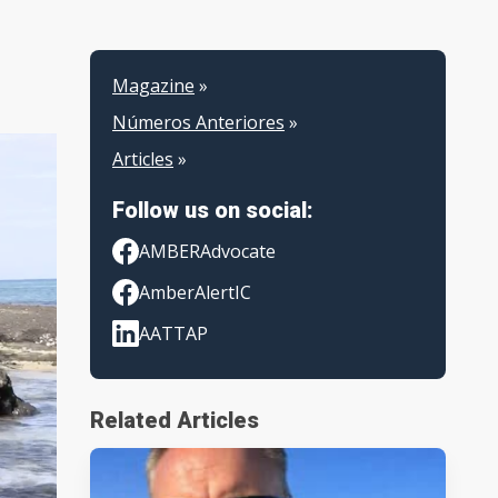
Magazine
»
Números Anteriores
»
Articles
»
Follow us on social:
AMBERAdvocate
AmberAlertIC
AATTAP
Related Articles