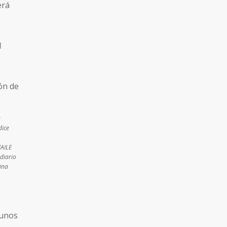
erá
l
a
dice
MAILE
diario
ina
 unos