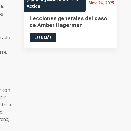
Nov 24, 2025
Action
 de
os
Lecciones generales del caso
de Amber Hagerman
erado
LEER MÁS
rta.
r con
tir
struir
ro
rcha;