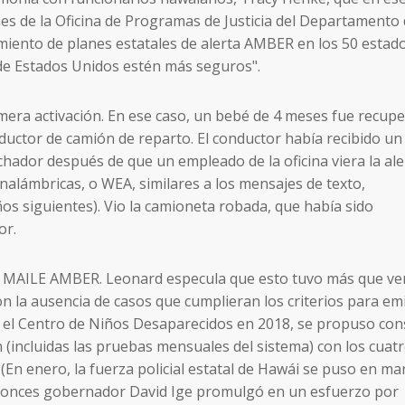
es de la Oficina de Programas de Justicia del Departamento
ecimiento de planes estatales de alerta AMBER en los 50 estad
 de Estados Unidos estén más seguros".
mera activación. En ese caso, un bebé de 4 meses fue recup
ductor de camión de reparto. El conductor había recibido un
ador después de que un empleado de la oficina viera la ale
inalámbricas, o WEA, similares a los mensajes de texto,
os siguientes). Vio la camioneta robada, que había sido
or.
ta MAILE AMBER. Leonard especula que esto tuvo más que ve
 la ausencia de casos que cumplieran los criterios para emi
n el Centro de Niños Desaparecidos en 2018, se propuso con
n (incluidas las pruebas mensuales del sistema) con los cuat
(En enero, la fuerza policial estatal de Hawái se puso en ma
entonces gobernador David Ige promulgó en un esfuerzo por