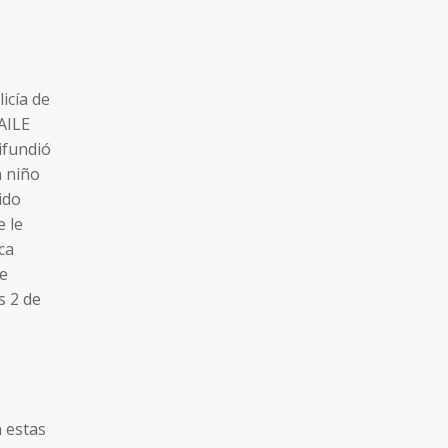
icía de
AILE
ifundió
n niño
ido
e le
ca
se
s 2 de
 estas