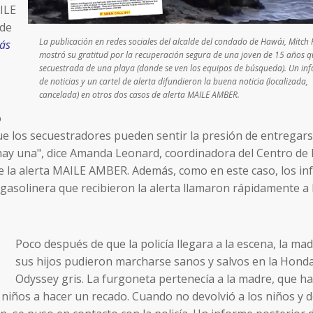
ILE
 de
La publicación en redes sociales del alcalde del condado de Hawái, Mitch 
más
mostró su gratitud por la recuperación segura de una joven de 15 años q
secuestrada de una playa (donde se ven los equipos de búsqueda). Un in
de noticias y un cartel de alerta difundieron la buena noticia (localizada,
cancelada) en otros dos casos de alerta MAILE AMBER.
o
ue los secuestradores pueden sentir la presión de entregar
e hay una", dice Amanda Leonard, coordinadora del Centro de
e la alerta MAILE AMBER. Además, como en este caso, los i
la gasolinera que recibieron la alerta llamaron rápidamente a 
Poco después de que la policía llegara a la escena, la mad
sus hijos pudieron marcharse sanos y salvos en la Hond
Odyssey gris. La furgoneta pertenecía a la madre, que h
s niños a hacer un recado. Cuando no devolvió a los niños y d