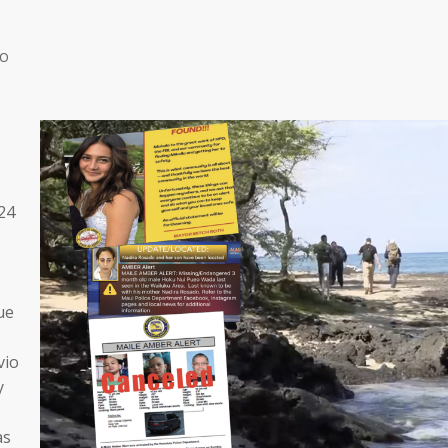
-O
24
ue
vio
y
as