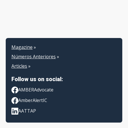
Magazine
»
Números Anteriores
»
Articles
»
Follow us on social:
AMBERAdvocate
AmberAlertIC
AATTAP