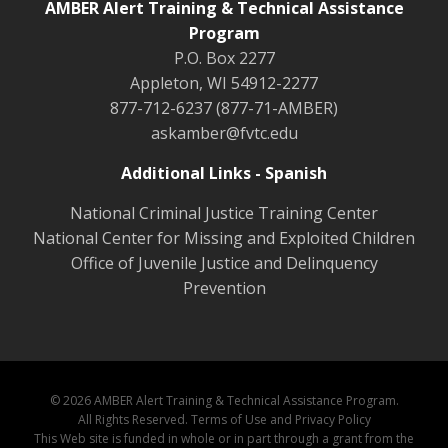
AMBER Alert Training & Technical Assistance
Program
P.O. Box 2277
Appleton, WI 54912-2277
877-712-6237 (877-71-AMBER)
askamber@fvtc.edu
Additional Links - Spanish
National Criminal Justice Training Center
National Center for Missing and Exploited Children
Office of Juvenile Justice and Delinquency
Prevention
© 2026 AMBER Alert Training & Technical Assistance Program.
All Rights Reserved.
Terms of Use and Privacy Policy
This Web site is funded in whole or in part through a grant from the