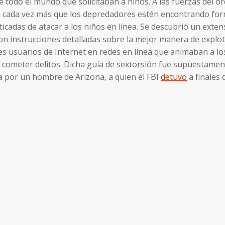
e todo el mundo que solicitaban a niños. A las fuerzas del or
 cada vez más que los depredadores estén encontrando fo
ticadas de atacar a los niños en línea. Se descubrió un exte
n instrucciones detalladas sobre la mejor manera de explot
es usuarios de Internet en redes en línea que animaban a lo
 cometer delitos. Dicha guía de sextorsión fue supuestamen
 por un hombre de Arizona, a quien el FBI
detuvo
a finales 