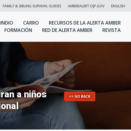
FAMILY & SIBLING SURVIVAL GUIDES
AMBERALERT.OJP.GOV
ENGLISH
 INDIO
CARRO
RECURSOS DE LA ALERTA AMBER
FORMACIÓN
RED DE ALERTA AMBER
REVISTA
cran a niños
<< GO BACK
ional