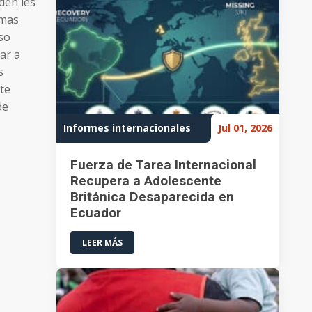
den les
rmas
nso
ar a
s
te
de
Informes internacionales
Jul 01, 2026
Fuerza de Tarea Internacional
Recupera a Adolescente
Británica Desaparecida en
Ecuador
LEER MÁS