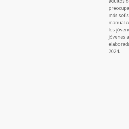
adultos d
preocupa
más sofis
manual co
los jóven
jóvenes a
elaborada
2024.