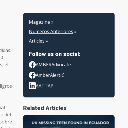
Magazine
»
Números Anteriores
»
Articles
»
didas.
Follow us on social:
00
, el
AMBERAdvocate
AmberAlertIC
AATTAP
ligros
nal
Related Articles
o del
 sobre