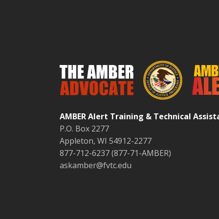
AMBER Alert Training & Technical Assis
P.O. Box 2277
Appleton, WI 54912-2277
877-712-6237 (877-71-AMBER)
askamber@fvtc.edu