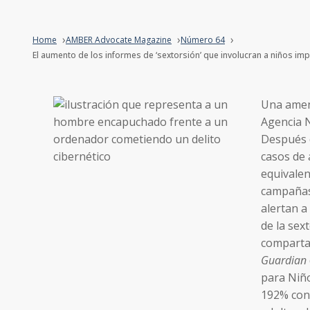
Home
AMBER Advocate Magazine
Número 64
El aumento de los informes de ‘sextorsión’ que involucran a niños impu
Una amena
Agencia N
Después 
casos de 
equivalen
campañas 
alertan a
de la sex
compartan
Guardian
para Niñ
192% con